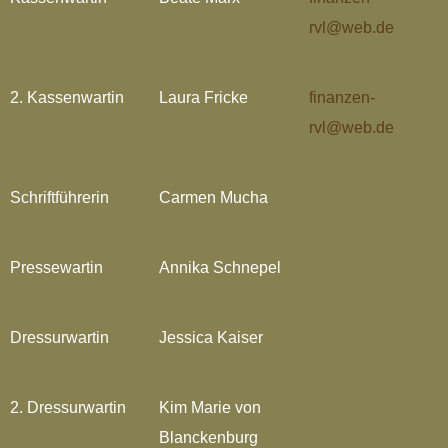
rvl@web.de
2. Kassenwartin
Laura Fricke
finanzen-
rvl@web.de
Schriftführerin
Carmen Mucha
Pressewartin
Annika Schnepel
Dressurwartin
Jessica Kaiser
2. Dressurwartin
Kim Marie von
Blanckenburg