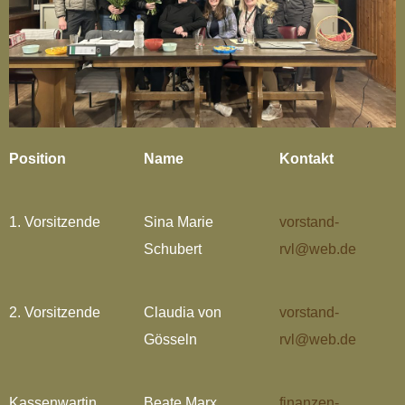
Position
Name
Kontakt
1. Vorsitzende
Sina Marie
vorstand-
Schubert
rvl@web.de
2. Vorsitzende
Claudia von
vorstand-
Gösseln
rvl@web.de
Kassenwartin
Beate Marx
finanzen-